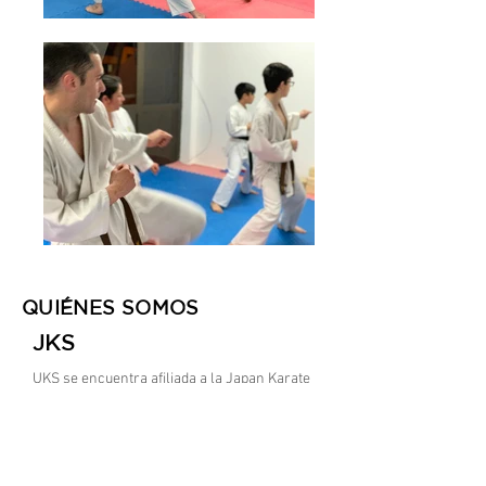
QUIÉNES SOMOS
JKS
UKS se encuentra afiliada a la Japan Karate
Shoto Federation (JKS) con sede en Tokio,
Japón...
El legado del Maestro Tetsuhiko Asai,
a cargo de Shihan Masao Kagawa